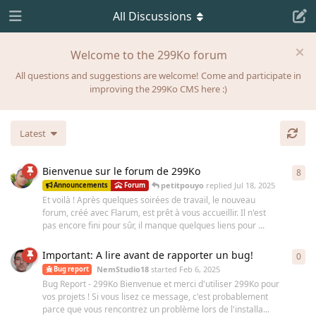
All Discussions
Welcome to the 299Ko forum
All questions and suggestions are welcome! Come and participate in
improving the 299Ko CMS here :)
Latest
Bienvenue sur le forum de 299Ko
8
8
re
petitpouyo
replied
Jul 18, 2025
Announcements
Forum
Et voilà ! Après quelques soirées de travail, le nouveau
forum, créé avec Flarum, est prêt à vous accueillir. Il n'est
pas encore fini pour sûr, il manque quelques liens pour ...
Important: A lire avant de rapporter un bug!
0
0
re
NemStudio18
started
Feb 6, 2025
Bug report
Bug Report - 299Ko Bienvenue et merci d'utiliser 299Ko pour
vos projets ! Si vous lisez ce message, c'est probablement
parce que vous rencontrez un problème lors de l'installa...