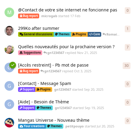
@Contact de votre site internet ne foncionne pas
0
0
re
M
microgab
started
17 Feb
Bug report
299Ko after summer
1
1
re
Romain
replied
D
General discussions
Themes
Plugins
Core
Quelles nouveautés pour la prochaine version ?
7
7
re
gn1234567
replied
Nov 21, 2025
Suggestions
[Accès restreint] - Pb mot de passe
30
30
r
G
gn1234567
replied
Oct 3, 2025
Bug report
[Contact] - Message Spam
0
0
re
G
gn1234567
started
Sep 20, 2025
Support
Plugins
[Aide] - Besoin de Thème
0
0
re
G
gn1234567
started
Sep 19, 2025
Support
Themes
Mangas Universe - Nouveau thème
0
0
re
petitpouyo
started
Jul 20, 2025
Your creations
Themes