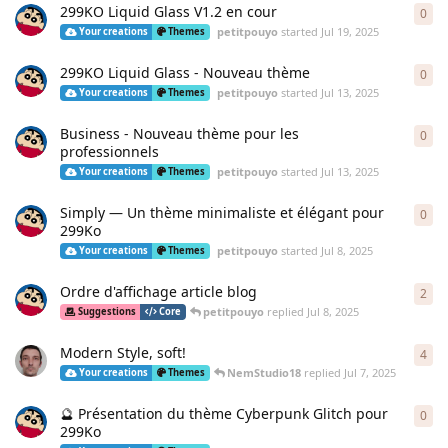
299KO Liquid Glass V1.2 en cour
0
0
re
petitpouyo
started
Jul 19, 2025
Your creations
Themes
299KO Liquid Glass - Nouveau thème
0
0
re
petitpouyo
started
Jul 13, 2025
Your creations
Themes
Business - Nouveau thème pour les
0
0
re
professionnels
petitpouyo
started
Jul 13, 2025
Your creations
Themes
Simply — Un thème minimaliste et élégant pour
0
0
re
299Ko
petitpouyo
started
Jul 8, 2025
Your creations
Themes
Ordre d'affichage article blog
2
2
re
petitpouyo
replied
Jul 8, 2025
Suggestions
Core
Modern Style, soft!
4
4
re
NemStudio18
replied
Jul 7, 2025
Your creations
Themes
🔮 Présentation du thème Cyberpunk Glitch pour
0
0
re
299Ko