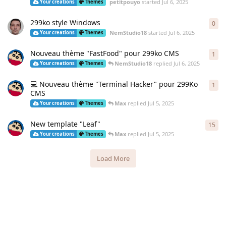
petitpouyo
started
Jul 6, 2025
Your creations
Themes
299ko style Windows
0
0
re
NemStudio18
started
Jul 6, 2025
Your creations
Themes
Nouveau thème "FastFood" pour 299ko CMS
1
1
re
NemStudio18
replied
Jul 6, 2025
Your creations
Themes
💻 Nouveau thème "Terminal Hacker" pour 299Ko
1
1
re
CMS
Max
replied
Jul 5, 2025
Your creations
Themes
New template "Leaf"
15
15
r
Max
replied
Jul 5, 2025
Your creations
Themes
Load More