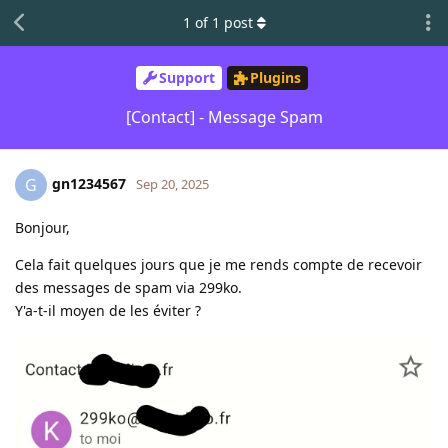
1
of
1
post
Support
Plugins
[Contact] - Message Spam
gn1234567
G
Sep 20, 2025
Bonjour,
Cela fait quelques jours que je me rends compte de recevoir
des messages de spam via 299ko.
Y'a-t-il moyen de les éviter ?