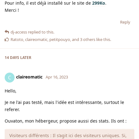
Pour info, il est déjà installé sur le site de
299Ko
.
Merci !
Reply
dj-access
replied to this.
Ratoto
,
claireomatic
,
petitpouyo
, and
3
others
like this
.
14 DAYS
LATER
claireomatic
C
Apr 16, 2023
Hello,
Je ne l'ai pas testé, mais l'idée est intéressante, surtout le
referer.
Ouvaton, mon hébergeur, propose aussi des stats. Ils ont :
Visiteurs différents : Il s’agit ici des visiteurs uniques. Si,