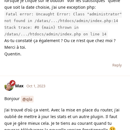
lorsque je clique sur le bouton "Voir les statistiques" quelle
que soit la date choisie, j'ai une exception php:
Fatal error: Uncaught Error: Class "administrator"
not found in /datas/.../htdocs/admin/index.php:14
Stack trace: #0 {main} thrown in
/datas/.../htdocs/admin/index.php on line 14
As-tu constaté ça également ? Ou ce n'est que chez moi ?
Merci à toi.
Quentin.
Reply
Max
Oct 1, 2023
Bonjour
@qla
J'ai trouvé d'où ça vient. Avec la mise en place du router, j'ai
oublié de mettre à jour les stats et un autre plugin. Il faut
que je gère mieux cela. Je te tiens au courant quand tu
pourras télécharger la nouvelle version fonctionnelle