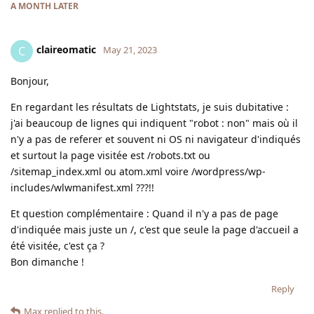
A MONTH
LATER
claireomatic
C
May 21, 2023
Bonjour,
En regardant les résultats de Lightstats, je suis dubitative :
j'ai beaucoup de lignes qui indiquent "robot : non" mais où il
n'y a pas de referer et souvent ni OS ni navigateur d'indiqués
et surtout la page visitée est /robots.txt ou
/sitemap_index.xml ou atom.xml voire /wordpress/wp-
includes/wlwmanifest.xml ???!!
Et question complémentaire : Quand il n'y a pas de page
d'indiquée mais juste un /, c'est que seule la page d'accueil a
été visitée, c'est ça ?
Bon dimanche !
Reply
Max
replied to this.