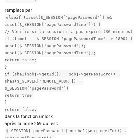
remplace par:
elseif (isset($_SESSION['pagePassword']) &&
isset($_SESSION['pagePasswordTime'])) {
// Vérifie si la session n'a pas expiré (30 minutes)
if (time() - $_SESSION['pagePasswordTime'] > 1800) {
unset($_SESSION['pagePassword']);
unset($_SESSION['pagePasswordTime']);
return false;
}
if (sha1($obj->getId()) . $obj->getPassword() .
sha1($_SERVER['REMOTE_ADDR']) ==
$_SESSION['pagePassword'])
return true;
}
return false;
dans la fonction unlock
après la ligne 269 qui est:
$_SESSION['pagePassword'] = sha1($obj->getId()) .
$obj->getPassword() .