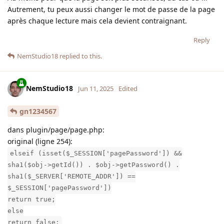
Autrement, tu peux aussi changer le mot de passe de la page
après chaque lecture mais cela devient contraignant.
Reply
NemStudio18
replied to this.
NemStudio18
Jun 11, 2025
Edited
gn1234567
dans plugin/page/page.php:
original (ligne 254):
elseif (isset($_SESSION['pagePassword']) &&
sha1($obj->getId()) . $obj->getPassword() .
sha1($_SERVER['REMOTE_ADDR']) ==
$_SESSION['pagePassword'])
return true;
else
return false;