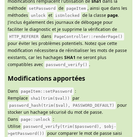
modifications remplacent l'utilisation de
sha1
dans la
méthode
de
, ainsi que dans les
setPassword
pageItem
méthodes
et
de la classe
page
.
unlock
isUnlocked
J'inclus également des journaux de débogage pour
faciliter le diagnostic et je supprime la vérification de
dans
HTTP_REFERER
PageController::renderPage()
pour éviter les problèmes potentiels. Notez que cette
modification nécessitera de réinitialiser les mots de passe
existants, car les hachages
SHA1
ne seront plus
compatibles avec
.
password_verify()
Modifications apportées
Dans
:
pageItem::setPassword
Remplace
par
sha1(trim($val))
pour
password_hash(trim($val), PASSWORD_DEFAULT)
stocker un hachage sécurisé du mot de passe.
Dans
:
page::unlock
Utilise
password_verify(trim($password), $obj-
pour comparer le mot de passe saisi
>getPassword())