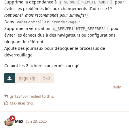
Supprime la dépendance à
pour
$_SERVER['REMOTE_ADDR']
éviter les problèmes liés aux changements d'adresse IP
(optionnel, mais recommandé pour simplifier)
.
Dans
:
PageController::renderPage
Supprime la vérification
pour
$_SERVER['HTTP_REFERER']
éviter les échecs dus à des navigateurs ou configurations
bloquant le référent.
Ajoute des journaux pour déboguer le processus de
déverrouillage.
Ci-joint les 2 fichiers concernés corrigé.
page.zip
5kB
Reply
gn1234567
replied to this.
Max
likes this
.
Max
Jun 23, 2025