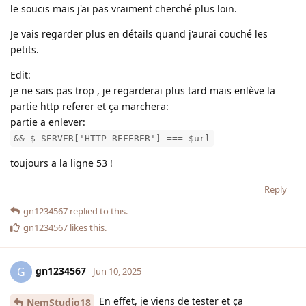
le soucis mais j'ai pas vraiment cherché plus loin.
Je vais regarder plus en détails quand j'aurai couché les
petits.
Edit:
je ne sais pas trop , je regarderai plus tard mais enlève la
partie http referer et ça marchera:
partie a enlever:
&& $_SERVER['HTTP_REFERER'] === $url
toujours a la ligne 53 !
Reply
gn1234567
replied to this.
gn1234567
likes this
.
gn1234567
G
Jun 10, 2025
En effet, je viens de tester et ça
NemStudio18