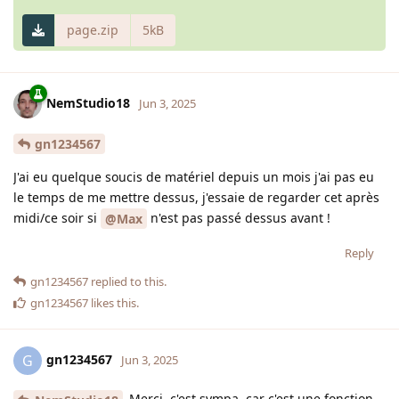
page.zip
5kB
NemStudio18
Jun 3, 2025
gn1234567
J'ai eu quelque soucis de matériel depuis un mois j'ai pas eu
le temps de me mettre dessus, j'essaie de regarder cet après
midi/ce soir si
n'est pas passé dessus avant !
@Max
Reply
gn1234567
replied to this.
gn1234567
likes this
.
gn1234567
G
Jun 3, 2025
Merci, c'est sympa, car c'est une fonction