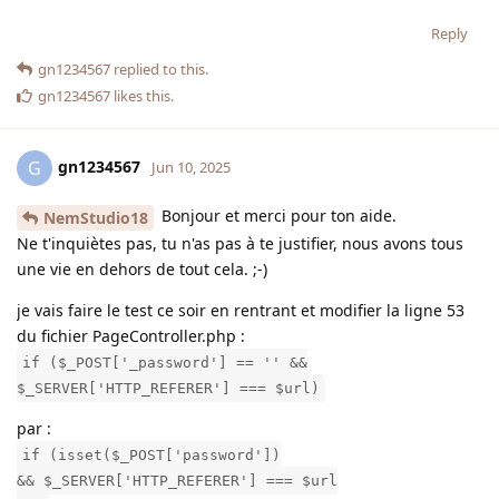
Reply
gn1234567
replied to this.
gn1234567
likes this
.
gn1234567
G
Jun 10, 2025
Bonjour et merci pour ton aide.
NemStudio18
Ne t'inquiètes pas, tu n'as pas à te justifier, nous avons tous
une vie en dehors de tout cela. ;-)
je vais faire le test ce soir en rentrant et modifier la ligne 53
du fichier PageController.php :
if ($_POST['_password'] == '' &&
$_SERVER['HTTP_REFERER'] === $url)
par :
if (isset($_POST['password'])
&& $_SERVER['HTTP_REFERER'] === $url