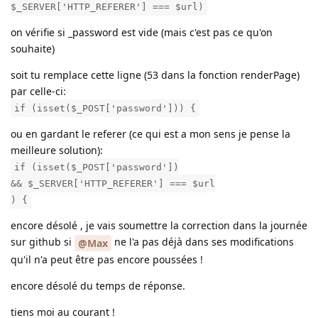
$_SERVER['HTTP_REFERER'] === $url)
on vérifie si _password est vide (mais c'est pas ce qu'on
souhaite)
soit tu remplace cette ligne (53 dans la fonction renderPage)
par celle-ci:
if (isset($_POST['password'])) {
ou en gardant le referer (ce qui est a mon sens je pense la
meilleure solution):
if (isset($_POST['password'])
&& $_SERVER['HTTP_REFERER'] === $url
) {
encore désolé , je vais soumettre la correction dans la journée
sur github si
ne l'a pas déjà dans ses modifications
@Max
qu'il n'a peut être pas encore poussées !
encore désolé du temps de réponse.
tiens moi au courant !