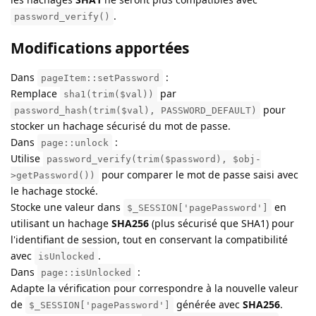
.
password_verify()
Modifications apportées
Dans
:
pageItem::setPassword
Remplace
par
sha1(trim($val))
pour
password_hash(trim($val), PASSWORD_DEFAULT)
stocker un hachage sécurisé du mot de passe.
Dans
:
page::unlock
Utilise
password_verify(trim($password), $obj-
pour comparer le mot de passe saisi avec
>getPassword())
le hachage stocké.
Stocke une valeur dans
en
$_SESSION['pagePassword']
utilisant un hachage
SHA256
(plus sécurisé que SHA1) pour
l'identifiant de session, tout en conservant la compatibilité
avec
.
isUnlocked
Dans
:
page::isUnlocked
Adapte la vérification pour correspondre à la nouvelle valeur
de
générée avec
SHA256
.
$_SESSION['pagePassword']