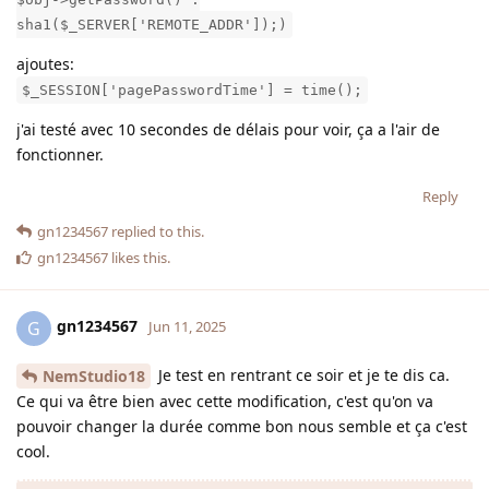
sha1($_SERVER['REMOTE_ADDR']);)
ajoutes:
$_SESSION['pagePasswordTime'] = time();
j'ai testé avec 10 secondes de délais pour voir, ça a l'air de
fonctionner.
Reply
gn1234567
replied to this.
gn1234567
likes this
.
gn1234567
G
Jun 11, 2025
Je test en rentrant ce soir et je te dis ca.
NemStudio18
Ce qui va être bien avec cette modification, c'est qu'on va
pouvoir changer la durée comme bon nous semble et ça c'est
cool.