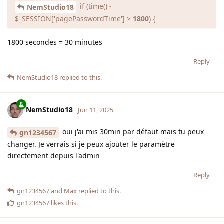
if (time() -
NemStudio18
$_SESSION['pagePasswordTime'] >
1800
) {
1800 secondes = 30 minutes
Reply
NemStudio18
replied to this.
NemStudio18
Jun 11, 2025
oui j'ai mis 30min par défaut mais tu peux
gn1234567
changer. Je verrais si je peux ajouter le paramètre
directement depuis l'admin
Reply
gn1234567
and
Max
replied to this.
gn1234567
likes this
.