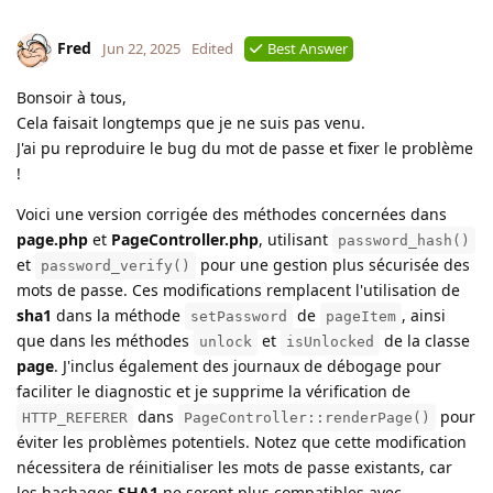
Fred
Jun 22, 2025
Edited
Best Answer
Bonsoir à tous,
Cela faisait longtemps que je ne suis pas venu.
J'ai pu reproduire le bug du mot de passe et fixer le problème
!
Voici une version corrigée des méthodes concernées dans
page.php
et
PageController.php
, utilisant
password_hash()
et
pour une gestion plus sécurisée des
password_verify()
mots de passe. Ces modifications remplacent l'utilisation de
sha1
dans la méthode
de
, ainsi
setPassword
pageItem
que dans les méthodes
et
de la classe
unlock
isUnlocked
page
. J'inclus également des journaux de débogage pour
faciliter le diagnostic et je supprime la vérification de
dans
pour
HTTP_REFERER
PageController::renderPage()
éviter les problèmes potentiels. Notez que cette modification
nécessitera de réinitialiser les mots de passe existants, car
les hachages
SHA1
ne seront plus compatibles avec