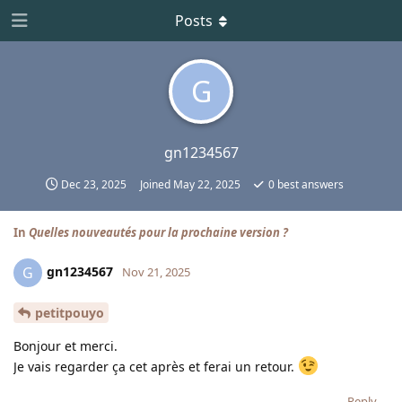
Posts
G
gn1234567
Dec 23, 2025
Joined
May 22, 2025
0
best answers
In
Quelles nouveautés pour la prochaine version ?
gn1234567
G
Nov 21, 2025
petitpouyo
Bonjour et merci.
Je vais regarder ça cet après et ferai un retour.
Reply