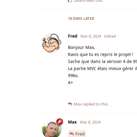
Okami
likes this
.
10 DAYS
LATER
Fred
Mar 8, 2024
Edited
Bonjour Max,
Ravis que tu es repris le projet !
Sache que dans la version 4 de 99
La partie MVC étais mieux gérer 
99ko.
A+
Max
replied to this.
Max
Mar 8, 2024
Fred