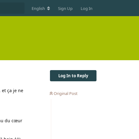
English
Sign Up
Log In
Log In to Reply
 et ça je ne
Original Post
eau du cœur