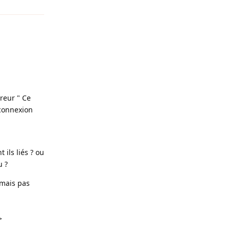
rreur " Ce
 connexion
 ils liés ? ou
u ?
 mais pas
>