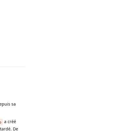
Reply
depuis sa
a créé
o
tardé. De