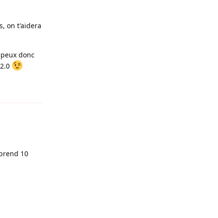
, on t'aidera
u peux donc
 2.0
Reply
 prend 10
Reply