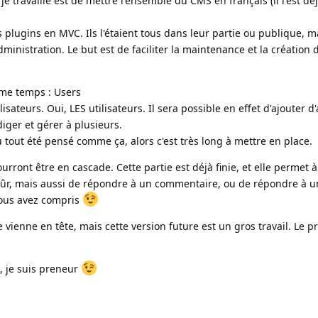
je travaille est de mettre l'ensemble du CMS en français (il l'est dé
s plugins en MVC. Ils l'étaient tous dans leur partie ou publique, mai
inistration. Le but est de faciliter la maintenance et la création 
me temps : Users
lisateurs. Oui, LES utilisateurs. Il sera possible en effet d'ajouter d
iger et gérer à plusieurs.
u tout été pensé comme ça, alors c'est très long à mettre en place.
rront être en cascade. Cette partie est déjà finie, et elle permet à
ûr, mais aussi de répondre à un commentaire, ou de répondre à 
Vous avez compris
vienne en tête, mais cette version future est un gros travail. Le pr
s, je suis preneur