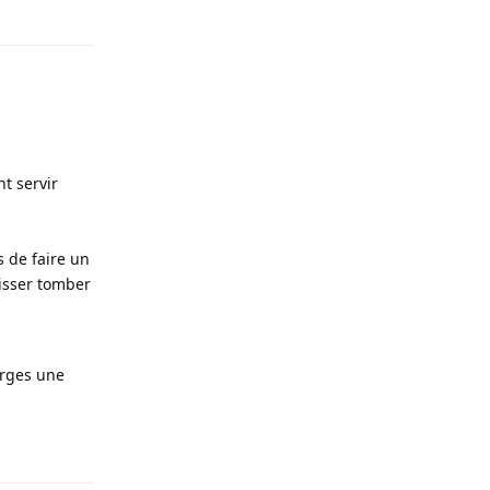
t servir
s de faire un
aisser tomber
arges une
Reply