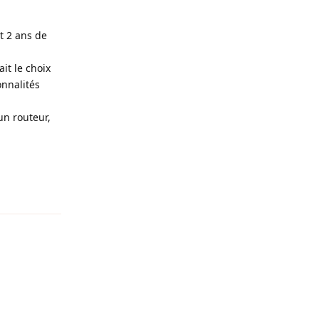
ôt 2 ans de
ait le choix
onnalités
un routeur,
Reply
Reply