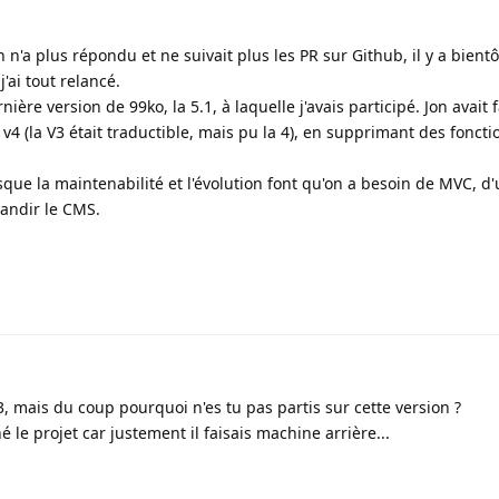
on n'a plus répondu et ne suivait plus les PR sur Github, il y a bient
'ai tout relancé.
rnière version de 99ko, la 5.1, à laquelle j'avais participé. Jon avait f
 v4 (la V3 était traductible, mais pu la 4), en supprimant des foncti
isque la maintenabilité et l'évolution font qu'on a besoin de MVC, d'
randir le CMS.
 v3, mais du coup pourquoi n'es tu pas partis sur cette version ?
le projet car justement il faisais machine arrière...