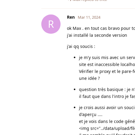
Ren
Mar 11, 2024
R
ok Max . en tout cas bravo pour to
j'ai installé la seconde version
j'ai qq soucis :
je m'y suis mis avec un serv
site est inaccessible localh
Vérifier le proxy et le pa
une idée ?
question très basique : je n'
il faut que dans l'intro je 
je crois aussi avoir un sou
d'aperçu ....
et je vois dans le code gén
<img src="../data/upload/f