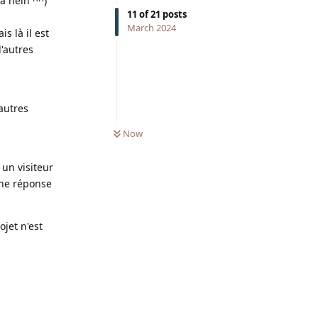
jà hein ^^)
11
of
21
posts
March 2024
s là il est
d'autres
'autres
Now
 un visiteur
une réponse
ojet n'est
Reply