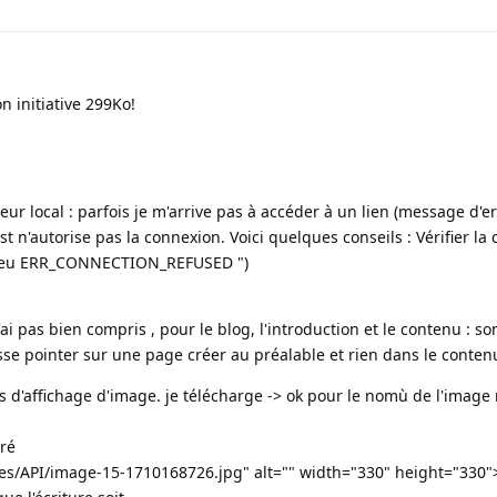
n initiative 299Ko!
eur local : parfois je m'arrive pas à accéder à un lien (message d'e
ost n'autorise pas la connexion. Voici quelques conseils : Vérifier la
re-feu ERR_CONNECTION_REFUSED ")
ai pas bien compris , pour le blog, l'introduction et le contenu : sont
fasse pointer sur une page créer au préalable et rien dans le conten
cis d'affichage d'image. je télécharge -> ok pour le nomù de l'image
éré
iles/API/image-15-1710168726.jpg" alt="" width="330" height="330"