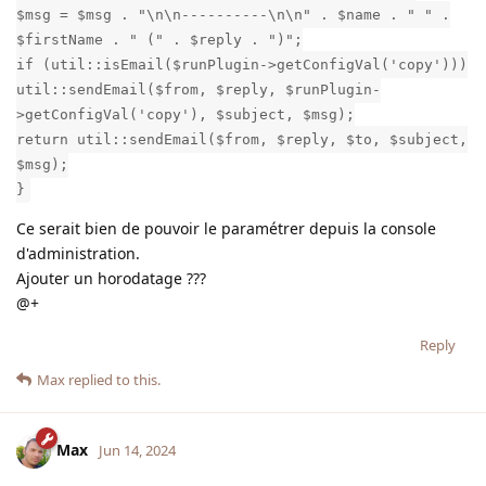
$msg = $msg . "\n\n----------\n\n" . $name . " " .
$firstName . " (" . $reply . ")";
if (util::isEmail($runPlugin->getConfigVal('copy')))
util::sendEmail($from, $reply, $runPlugin-
>getConfigVal('copy'), $subject, $msg);
return util::sendEmail($from, $reply, $to, $subject,
$msg);
}
Ce serait bien de pouvoir le paramétrer depuis la console
d'administration.
Ajouter un horodatage ???
@+
Reply
Max
replied to this.
Max
Jun 14, 2024