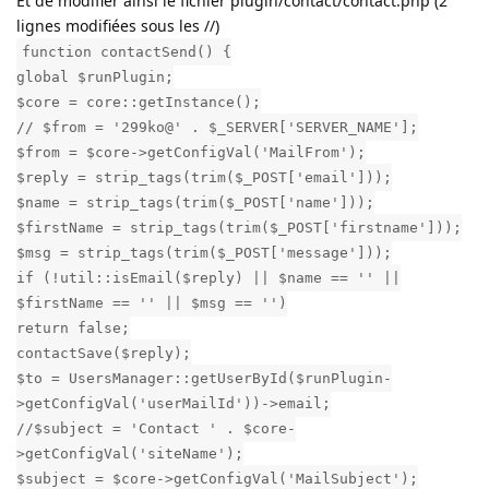
Et de modifier ainsi le fichier plugin/contact/contact.php (2
lignes modifiées sous les //)
function contactSend() {
global $runPlugin;
$core = core::getInstance();
// $from = '299ko@' . $_SERVER['SERVER_NAME'];
$from = $core->getConfigVal('MailFrom');
$reply = strip_tags(trim($_POST['email']));
$name = strip_tags(trim($_POST['name']));
$firstName = strip_tags(trim($_POST['firstname']));
$msg = strip_tags(trim($_POST['message']));
if (!util::isEmail($reply) || $name == '' ||
$firstName == '' || $msg == '')
return false;
contactSave($reply);
$to = UsersManager::getUserById($runPlugin-
>getConfigVal('userMailId'))->email;
//$subject = 'Contact ' . $core-
>getConfigVal('siteName');
$subject = $core->getConfigVal('MailSubject');