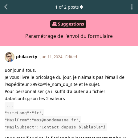
1
of
2
posts
Suggestions
Paramétrage de l'envoi du formulaire
philazerty
Jun 11, 2024
Edited
Bonjour à tous.
Je vous livre le bricolage du jour, je n'aimais pas l'émail de
l'expéditeur 299ko@le_nom_du_site et le sujet.
Pour personnaliser ça il suffit d'ajouter au fichier
data/config.json les 2 valeurs
...
"siteLang":"fr",
"MailFrom":"moi@mondomaine.fr",
"MailSubject":"Contact depuis blablabla"}